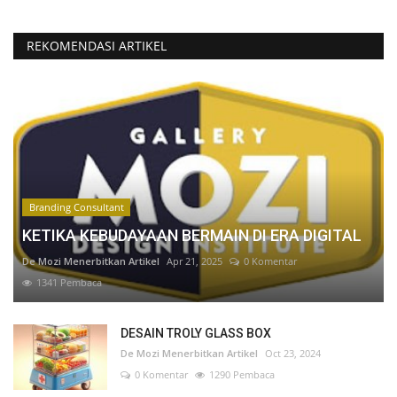
REKOMENDASI ARTIKEL
Branding Consultant
KETIKA KEBUDAYAAN BERMAIN DI ERA DIGITAL
De Mozi Menerbitkan Artikel
Apr 21, 2025
0 Komentar
1341 Pembaca
DESAIN TROLY GLASS BOX
De Mozi Menerbitkan Artikel
Oct 23, 2024
0 Komentar
1290 Pembaca