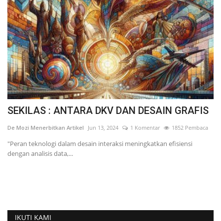
SEKILAS : ANTARA DKV DAN DESAIN GRAFIS
I
F
De Mozi Menerbitkan Artikel
Jun 13, 2024
1 Komentar
1852 Pembaca
De
"Peran teknologi dalam desain interaksi meningkatkan efisiensi
dengan analisis data,...
Ni
ya
l
IKUTI KAMI