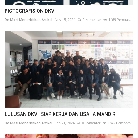
PICTOGRAFIS ON DKV
De Mozi Menerbitkan Artikel
Nov 15, 2024
0 Komentar
1469 Pembaca
LULUSAN DKV : SIAP KERJA DAN USAHA MANDIRI
De Mozi Menerbitkan Artikel
Feb 21, 2024
0 Komentar
1842 Pembaca