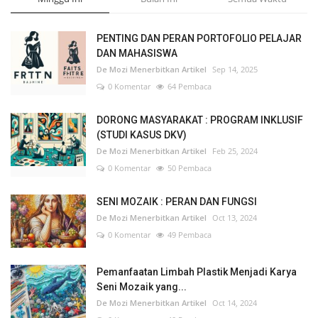
PENTING DAN PERAN PORTOFOLIO PELAJAR
DAN MAHASISWA
De Mozi Menerbitkan Artikel
Sep 14, 2025
0 Komentar
64 Pembaca
DORONG MASYARAKAT : PROGRAM INKLUSIF
(STUDI KASUS DKV)
De Mozi Menerbitkan Artikel
Feb 25, 2024
0 Komentar
50 Pembaca
SENI MOZAIK : PERAN DAN FUNGSI
De Mozi Menerbitkan Artikel
Oct 13, 2024
0 Komentar
49 Pembaca
Pemanfaatan Limbah Plastik Menjadi Karya
Seni Mozaik yang...
De Mozi Menerbitkan Artikel
Oct 14, 2024