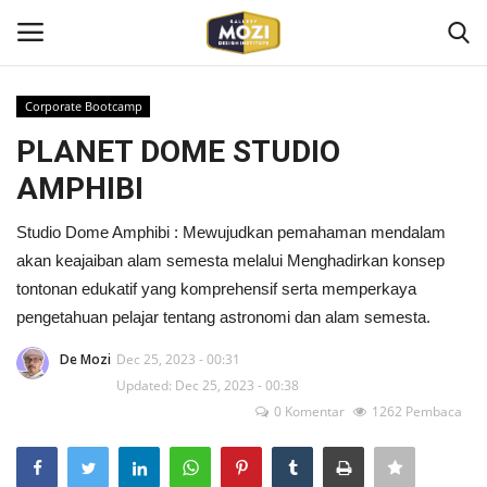
Corporate Bootcamp
Login
Register
PLANET DOME STUDIO
AMPHIBI
Home
Studio Dome Amphibi : Mewujudkan pemahaman mendalam
Mozi Design Institute
akan keajaiban alam semesta melalui Menghadirkan konsep
tontonan edukatif yang komprehensif serta memperkaya
Mozi For Corporate
pengetahuan pelajar tentang astronomi dan alam semesta.
Bootcamp
De Mozi
Dec 25, 2023 - 00:31
Updated: Dec 25, 2023 - 00:38
0 Komentar
1262 Pembaca
Gallery Shop
Kontak