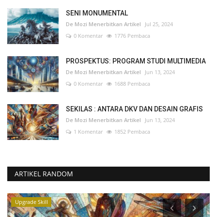
SENI MONUMENTAL
De Mozi Menerbitkan Artikel
Jul 25, 2024
0 Komentar
1776 Pembaca
PROSPEKTUS: PROGRAM STUDI MULTIMEDIA
De Mozi Menerbitkan Artikel
Jun 13, 2024
0 Komentar
1688 Pembaca
SEKILAS : ANTARA DKV DAN DESAIN GRAFIS
De Mozi Menerbitkan Artikel
Jun 13, 2024
1 Komentar
1852 Pembaca
ARTIKEL RANDOM
Upgrade Skill