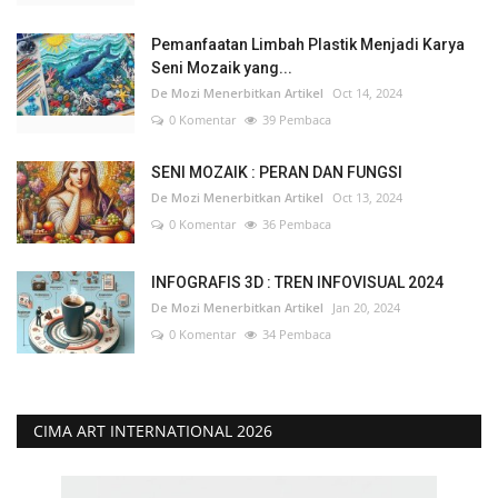
Pemanfaatan Limbah Plastik Menjadi Karya
Seni Mozaik yang...
De Mozi Menerbitkan Artikel
Oct 14, 2024
0 Komentar
39 Pembaca
SENI MOZAIK : PERAN DAN FUNGSI
De Mozi Menerbitkan Artikel
Oct 13, 2024
0 Komentar
36 Pembaca
INFOGRAFIS 3D : TREN INFOVISUAL 2024
De Mozi Menerbitkan Artikel
Jan 20, 2024
0 Komentar
34 Pembaca
CIMA ART INTERNATIONAL 2026