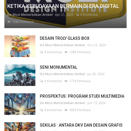
KETIKA KEBUDAYAAN BERMAIN DI ERA DIGITAL
De Mozi Menerbitkan Artikel
Apr 21, 2025
0 Komentar
1336 Pembaca
DESAIN TROLY GLASS BOX
De Mozi Menerbitkan Artikel
Oct 23, 2024
0 Komentar
1288 Pembaca
SENI MONUMENTAL
De Mozi Menerbitkan Artikel
Jul 25, 2024
0 Komentar
1774 Pembaca
PROSPEKTUS: PROGRAM STUDI MULTIMEDIA
De Mozi Menerbitkan Artikel
Jun 13, 2024
0 Komentar
1683 Pembaca
SEKILAS : ANTARA DKV DAN DESAIN GRAFIS