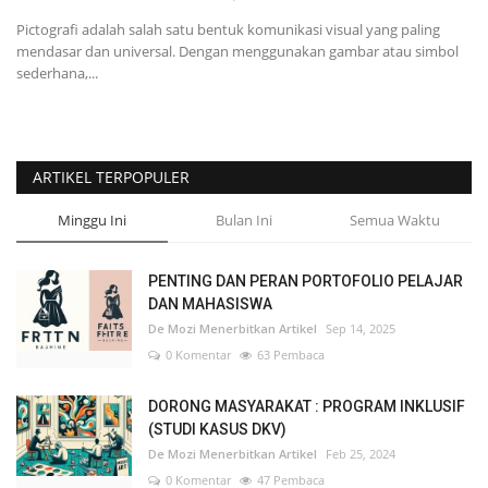
Pictografi adalah salah satu bentuk komunikasi visual yang paling
mendasar dan universal. Dengan menggunakan gambar atau simbol
sederhana,...
ARTIKEL TERPOPULER
Minggu Ini
Bulan Ini
Semua Waktu
PENTING DAN PERAN PORTOFOLIO PELAJAR
DAN MAHASISWA
De Mozi Menerbitkan Artikel
Sep 14, 2025
0 Komentar
63 Pembaca
DORONG MASYARAKAT : PROGRAM INKLUSIF
(STUDI KASUS DKV)
De Mozi Menerbitkan Artikel
Feb 25, 2024
0 Komentar
47 Pembaca