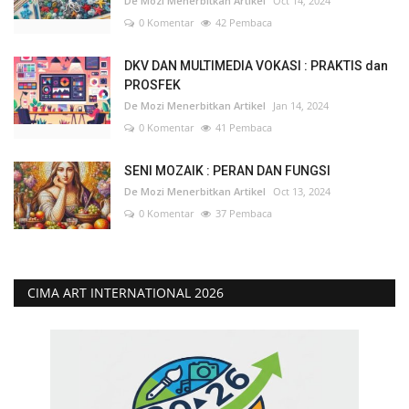
De Mozi Menerbitkan Artikel
Oct 14, 2024
0 Komentar
42 Pembaca
DKV DAN MULTIMEDIA VOKASI : PRAKTIS dan
PROSFEK
De Mozi Menerbitkan Artikel
Jan 14, 2024
0 Komentar
41 Pembaca
SENI MOZAIK : PERAN DAN FUNGSI
De Mozi Menerbitkan Artikel
Oct 13, 2024
0 Komentar
37 Pembaca
CIMA ART INTERNATIONAL 2026