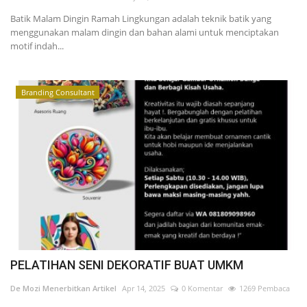
Batik Malam Dingin Ramah Lingkungan adalah teknik batik yang
menggunakan malam dingin dan bahan alami untuk menciptakan
motif indah...
Branding Consultant
PELATIHAN SENI DEKORATIF BUAT UMKM
De Mozi Menerbitkan Artikel
Apr 14, 2025
0 Komentar
1269 Pembaca