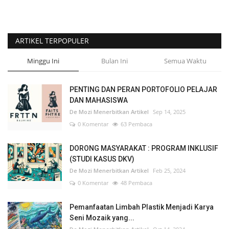
ARTIKEL TERPOPULER
Minggu Ini
Bulan Ini
Semua Waktu
PENTING DAN PERAN PORTOFOLIO PELAJAR
DAN MAHASISWA
De Mozi Menerbitkan Artikel
Sep 14, 2025
0 Komentar
63 Pembaca
DORONG MASYARAKAT : PROGRAM INKLUSIF
(STUDI KASUS DKV)
De Mozi Menerbitkan Artikel
Feb 25, 2024
0 Komentar
48 Pembaca
Pemanfaatan Limbah Plastik Menjadi Karya
Seni Mozaik yang...