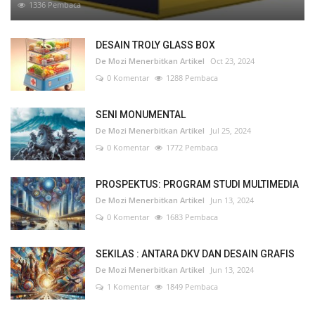
1336 Pembaca
DESAIN TROLY GLASS BOX
De Mozi Menerbitkan Artikel
Oct 23, 2024
0 Komentar
1288 Pembaca
SENI MONUMENTAL
De Mozi Menerbitkan Artikel
Jul 25, 2024
0 Komentar
1772 Pembaca
PROSPEKTUS: PROGRAM STUDI MULTIMEDIA
De Mozi Menerbitkan Artikel
Jun 13, 2024
0 Komentar
1683 Pembaca
SEKILAS : ANTARA DKV DAN DESAIN GRAFIS
De Mozi Menerbitkan Artikel
Jun 13, 2024
1 Komentar
1849 Pembaca