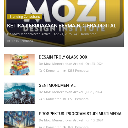
Branding Consultant
KETIKA KEBUDAYAAN BERMAIN DI ERA DIGITAL
De Mozi Menerbitkan Artikel
Apr 21, 2025
0 Komentar
1336 Pembaca
DESAIN TROLY GLASS BOX
De Mozi Menerbitkan Artikel
Oct 23, 2024
0 Komentar
1288 Pembaca
SENI MONUMENTAL
De Mozi Menerbitkan Artikel
Jul 25, 2024
0 Komentar
1770 Pembaca
PROSPEKTUS: PROGRAM STUDI MULTIMEDIA
De Mozi Menerbitkan Artikel
Jun 13, 2024
0 Komentar
1683 Pembaca