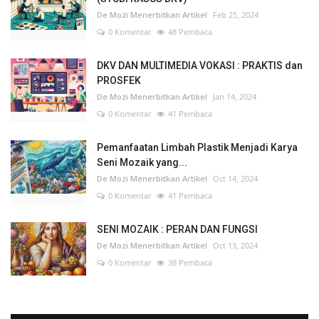
De Mozi Menerbitkan Artikel
Feb 25, 2024
0 Komentar
48 Pembaca
DKV DAN MULTIMEDIA VOKASI : PRAKTIS dan
PROSFEK
De Mozi Menerbitkan Artikel
Jan 14, 2024
0 Komentar
41 Pembaca
Pemanfaatan Limbah Plastik Menjadi Karya
Seni Mozaik yang...
De Mozi Menerbitkan Artikel
Oct 14, 2024
0 Komentar
41 Pembaca
SENI MOZAIK : PERAN DAN FUNGSI
De Mozi Menerbitkan Artikel
Oct 13, 2024
0 Komentar
38 Pembaca