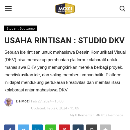
Student Bootcamp
Login
Register
USAHA RINTISAN : STUDIO DKV
Home
Sebuah ide rintisan untuk mahasiswa Desain Komunikasi Visual
(DKV) bisa mencakup pembuatan platform kolaboratif untuk
Mozi Design Institute
mahasiswa DKV yang memungkinkan mereka berbagi proyek,
mendiskusikan ide, dan saling memberi umpan balik. Platform
Mozi For Corporate
ini dapat mendukung pertukaran kreativitas dan memfasilitasi
kolaborasi antar mahasiswa DKV.
Bootcamp
De Mozi
Feb 27, 2024 - 15:00
Updated: Feb 27, 2024 - 15:09
Gallery Shop
0 Komentar
852 Pembaca
Kontak