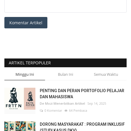
Komentar Artikel
ARTIKEL TERPOPULER
Minggu Ini
Bulan Ini
Semua Waktu
PENTING DAN PERAN PORTOFOLIO PELAJAR
DAN MAHASISWA
De Mozi Menerbitkan Artikel
Sep 14, 2025
0 Komentar
64 Pembaca
DORONG MASYARAKAT : PROGRAM INKLUSIF
(STUDI KASUS DKV)