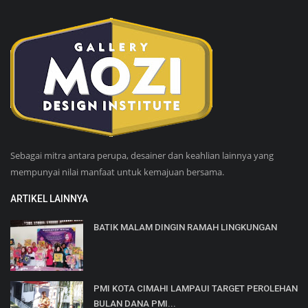
Sebagai mitra antara perupa, desainer dan keahlian lainnya yang
mempunyai nilai manfaat untuk kemajuan bersama.
ARTIKEL LAINNYA
BATIK MALAM DINGIN RAMAH LINGKUNGAN
PMI KOTA CIMAHI LAMPAUI TARGET PEROLEHAN
BULAN DANA PMI...