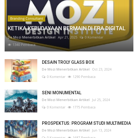
Branding Consultant
KETIKA KEBUDAYAAN BERMAIN DI ERA DIGITAL
De Mozi Menerbitkan Artikel
Apr 21, 2025
0 Komentar
1340 Pembaca
DESAIN TROLY GLASS BOX
De Mozi Menerbitkan Artikel
Oct 23, 2024
0 Komentar
1290 Pembaca
SENI MONUMENTAL
De Mozi Menerbitkan Artikel
Jul 25, 2024
0 Komentar
1775 Pembaca
PROSPEKTUS: PROGRAM STUDI MULTIMEDIA
De Mozi Menerbitkan Artikel
Jun 13, 2024
0 Komentar
1687 Pembaca