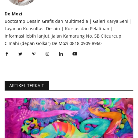
De Mozi
Bootcamp Desain Grafis dan Multimedia | Galeri Karya Seni |
Layanan Konsultasi Desain | Kursus dan Pelatihan |
Informasi lebih lanjut. Jalan Kamarung No. 5B Citeureup
Cimahi (depan Golkar) De Mozi 0818 0909 8960
ARTIKEL TERKAIT