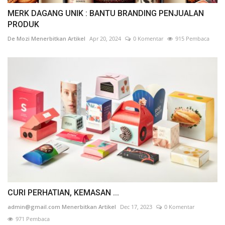
MERK DAGANG UNIK : BANTU BRANDING PENJUALAN
PRODUK
De Mozi Menerbitkan Artikel
Apr 20, 2024
0 Komentar
915 Pembaca
CURI PERHATIAN, KEMASAN ...
admin@gmail.com Menerbitkan Artikel
Dec 17, 2023
0 Komentar
971 Pembaca