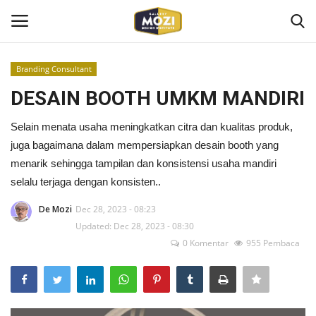
Branding Consultant
Login
Register
DESAIN BOOTH UMKM MANDIRI
Home
Selain menata usaha meningkatkan citra dan kualitas produk,
juga bagaimana dalam mempersiapkan desain booth yang
Mozi Design Institute
menarik sehingga tampilan dan konsistensi usaha mandiri
selalu terjaga dengan konsisten..
Mozi For Corporate
De Mozi
Dec 28, 2023 - 08:23
Updated: Dec 28, 2023 - 08:30
Bootcamp
0 Komentar
955 Pembaca
Gallery Shop
Kontak