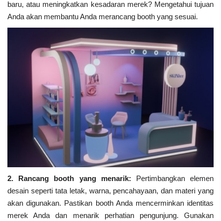
baru, atau meningkatkan kesadaran merek? Mengetahui tujuan
Anda akan membantu Anda merancang booth yang sesuai.
2. Rancang booth yang menarik:
Pertimbangkan elemen
desain seperti tata letak, warna, pencahayaan, dan materi yang
akan digunakan. Pastikan booth Anda mencerminkan identitas
merek Anda dan menarik perhatian pengunjung. Gunakan