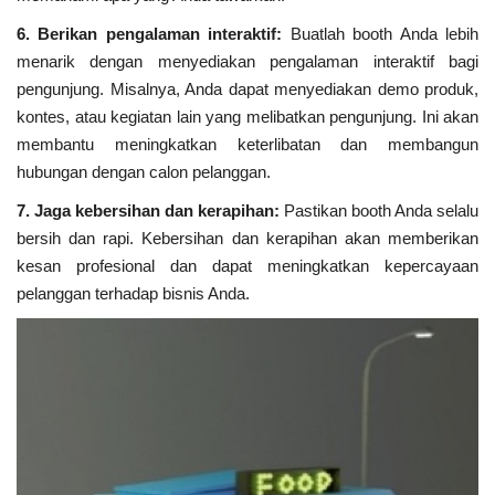
6. Berikan pengalaman interaktif:
Buatlah booth Anda lebih
menarik dengan menyediakan pengalaman interaktif bagi
pengunjung. Misalnya, Anda dapat menyediakan demo produk,
kontes, atau kegiatan lain yang melibatkan pengunjung. Ini akan
membantu meningkatkan keterlibatan dan membangun
hubungan dengan calon pelanggan.
7. Jaga kebersihan dan kerapihan:
Pastikan booth Anda selalu
bersih dan rapi. Kebersihan dan kerapihan akan memberikan
kesan profesional dan dapat meningkatkan kepercayaan
pelanggan terhadap bisnis Anda.