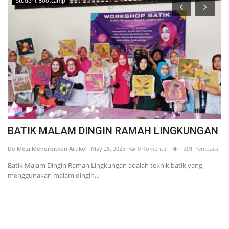
Student Bootcamp
BATIK MALAM DINGIN RAMAH LINGKUNGAN
L
De Mozi Menerbitkan Artikel
May 25, 2025
0 Komentar
1391 Pembaca
De
Batik Malam Dingin Ramah Lingkungan adalah teknik batik yang
Li
menggunakan malam dingin...
V