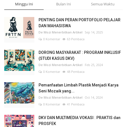
Minggu Ini
Bulan Ini
Semua Waktu
PENTING DAN PERAN PORTOFOLIO PELAJAR
DAN MAHASISWA
De Mozi Menerbitkan Artikel
Sep 14, 2025
0 Komentar
63 Pembaca
DORONG MASYARAKAT : PROGRAM INKLUSIF
(STUDI KASUS DKV)
De Mozi Menerbitkan Artikel
Feb 25, 2024
0 Komentar
48 Pembaca
Pemanfaatan Limbah Plastik Menjadi Karya
Seni Mozaik yang...
De Mozi Menerbitkan Artikel
Oct 14, 2024
0 Komentar
41 Pembaca
DKV DAN MULTIMEDIA VOKASI : PRAKTIS dan
PROSFEK