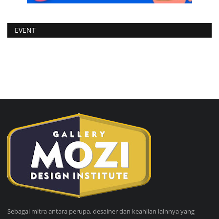
EVENT
Sebagai mitra antara perupa, desainer dan keahlian lainnya yang