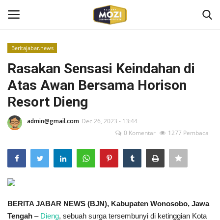
Beritajabar.news
Login
Register
Rasakan Sensasi Keindahan di
Atas Awan Bersama Horison
Home
Resort Dieng
Mozi Design Institute
admin@gmail.com
Dec 26, 2023 - 13:44
0 Komentar
1277 Pembaca
Mozi For Corporate
Bootcamp
Gallery Shop
BERITA JABAR NEWS (BJN), Kabupaten Wonosobo, Jawa
Kontak
Tengah
–
Dieng
, sebuah surga tersembunyi di ketinggian Kota