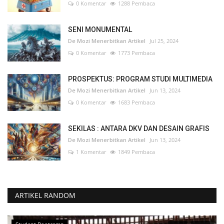
0 Komentar
1288 Pembaca
SENI MONUMENTAL
De Mozi Menerbitkan Artikel
Jul 25, 2024
0 Komentar
1773 Pembaca
PROSPEKTUS: PROGRAM STUDI MULTIMEDIA
De Mozi Menerbitkan Artikel
Jun 13, 2024
0 Komentar
1683 Pembaca
SEKILAS : ANTARA DKV DAN DESAIN GRAFIS
De Mozi Menerbitkan Artikel
Jun 13, 2024
1 Komentar
1849 Pembaca
ARTIKEL RANDOM